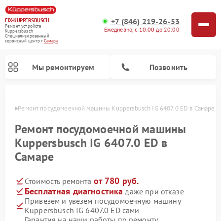
+7 (846) 219-26-53
FIX-KUPPERSBUSCH
Ремонт устройств
Ежедневно, с 10:00 до 20:00
Kuppersbusch
Специализированный
cервисный центр г.
Самара
Мы ремонтируем
Позвонить
амаре
Ремонт посудомоечной машины Kuppersbusch IG 6407.0 ED в Самаре
Ремонт посудомоечной машины
Kuppersbusch IG 6407.0 ED в
Самаре
от 780 руб.
Стоимость ремонта
Бесплатная диагностика
даже при отказе
Привезем и увезем посудомоечную машину
Ремонт кофемашин Kuppersbusch
Ремонт варочных панелей Kuppersbusch
Ремонт духовых шкафов Kuppersbusch
Ремонт морозильных камер Kuppersbusch
Ремонт промышленных вакуумных упаковщиков Kuppersbusch
Ремонт стиральных машин Kuppersbusch
Ремонт микроволновых печей Kuppersbusch
Ремонт холодильников Kuppersbusch
Ремонт сушильных машин Kuppersbusch
Kuppersbusch IG 6407.0 ED сами
Гарантия на наши работы по ремонту