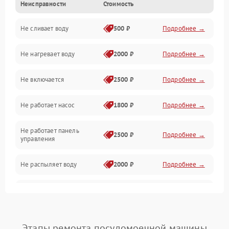
Неисправности
Стоимость
Управление
Не сливает воду
500 ₽
Подробнее →
Электропитание
Не нагревает воду
2000 ₽
Подробнее →
Датчики
Не включается
2500 ₽
Подробнее →
Нагрев
Не работает насос
1800 ₽
Подробнее →
Вода
Не работает панель
Гигиена
2500 ₽
Подробнее →
управления
Программное обеспечение
Не распыляет воду
2000 ₽
Подробнее →
Не запускается цикл
1800 ₽
Подробнее →
стирки
Проблемы с набором
Этапы ремонта посудомоечной машины
1800 ₽
Подробнее →