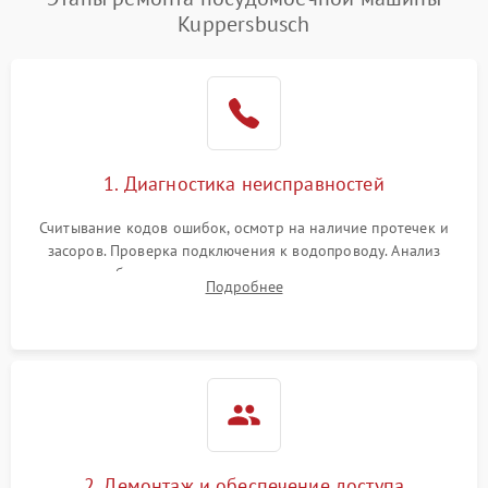
воды
Kuppersbusch
Не работает сушилка
2100 ₽
Подробнее →
Сбои в работе таймера
1700 ₽
Подробнее →
Проблемы с
2100 ₽
Подробнее →
1. Диагностика неисправностей
циркуляционным насосом
Считывание кодов ошибок, осмотр на наличие протечек и
засоров. Проверка подключения к водопроводу. Анализ
жалоб на отсутствие слива, нагрева, вращения
Подробнее
разбрызгивателей или срабатывание системы защиты
аквастоп.
2. Демонтаж и обеспечение доступа