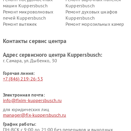
машин Kuppersbusch
Kuppersbusch
Ремонт микроволновых
Ремонт духовых шкафов
печей Kuppersbusch
Kuppersbusch
Ремонт вытяжек
Ремонт морозильных камер
Kuppersbusch
Kuppersbusch
Ремонт холодильников
Ремонт промышленных
Контакты сервис центра
Kuppersbusch
вакуумных упаковщиков
Kuppersbusch
Адрес сервисного центра Kuppersbusch:
Ремонт сушильных машин Kuppersbusch
г. Самара, ул. Дыбенко, 30
Горячая линия:
+7 (846) 219-26-53
Электронная почта:
info@fixim-kuppersbusch.ru
для юридических лиц
manager@fix-kuppersbusch.ru
График работы:
ПН-ВСК с 9:00 до 21:00 без перерывов и выходных