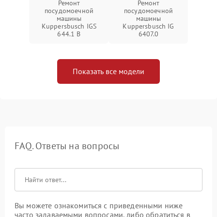
Ремонт
Ремонт
посудомоечной
посудомоечной
машины
машины
Kuppersbusch IGS
Kuppersbusch IG
644.1 B
6407.0
Показать все модели
FAQ. Ответы на вопросы
Вы можете ознакомиться с приведенными ниже
часто задаваемыми вопросами, либо обратиться в