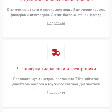
Отключение от сети и перекрытие воды. Извлечение корзин,
фильтров и импеллеров. Снятие боковых стенок, фасада
дверцы или нижнего поддона для прямого доступа к
Подробнее
циркуляционному насосу, ТЭНу и сливной помпе.
3. Проверка гидравлики и электроники
Прозвонка мультиметром проточного ТЭНа, обмоток
двигателей насосов и впускного клапана. Диагностика
прессостата (датчика уровня воды), датчика мутности,
Подробнее
концевика дверцы и электронного модуля управления.