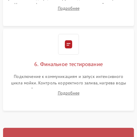
Надежная фиксация хомутов гидравлической системы,
Подробнее
сборка корпуса и установка датчика поплавка.
6. Финальное тестирование
Подключение к коммуникациям и запуск интенсивного
цикла мойки. Контроль корректного залива, нагрева воды
до нужной температуры, отсутствия посторонних шумов,
Подробнее
штатного слива и абсолютной сухости в поддоне.